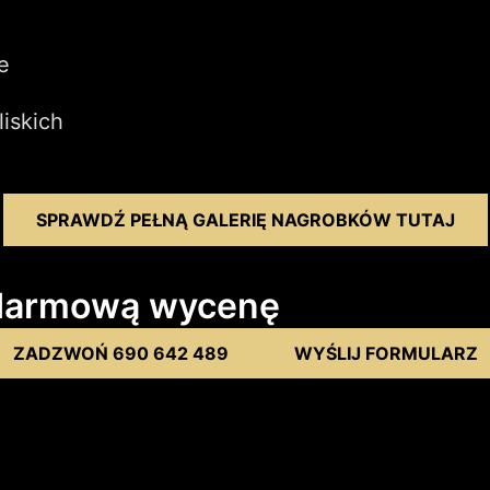
e
iskich
SPRAWDŹ PEŁNĄ GALERIĘ NAGROBKÓW TUTAJ
j darmową wycenę
ZADZWOŃ 690 642 489
WYŚLIJ FORMULARZ