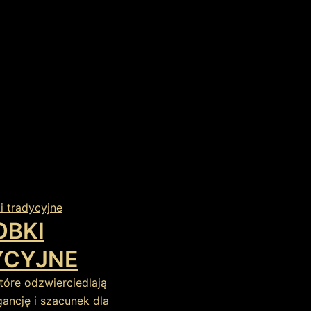
OBKI
YCYJNE
tóre odzwierciedlają
ncję i szacunek dla