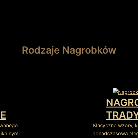
Rodzaje Nagrobków
NAGR
E
TRAD
owanego
Klasyczne wzory, k
nikalnymi
ponadczasową elega