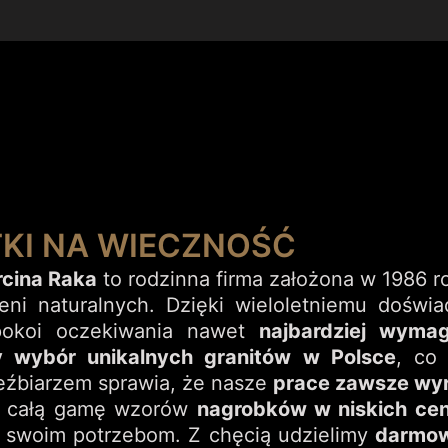
KI NA WIECZNOŚĆ
rcina Raka
to rodzinna firma założona w 1986 ro
i naturalnych. Dzięki wieloletniemu doświa
spokoi oczekiwania nawet
najbardziej wymag
 wybór unikalnych granitów
w Polsce
, co
eźbiarzem sprawia, że nasze
prace zawsze wyró
że całą gamę wzorów
nagrobków w niskich ce
 swoim potrzebom. Z chęcią udzielimy
darmow