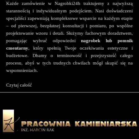
Każde zamówienie w Nagrobki24h traktujemy z najwyższą
starannością i indywidualnym podejściem. Nasi doświadczeni
specjaliści zapewniają kompleksowe wsparcie na każdym etapie
– od pierwszej, bezpłatnej konsultacji i pomiaru, po wspólne
projektowanie wzoru i detali. Służymy fachowym doradztwem,
pomagając wybrać odpowiedni
nagrobek lub pomnik
cmentarny
, który spełnią Twoje oczekiwania estetyczne i
budżetowe. Dbamy o terminowość i przejrzystość całego
procesu, abyś w tych trudnych chwilach mógł skupić się na
wspomnieniach.
W ramach oferty
Czytaj całość
nagrobków na cmentarz
proponujemy:
Nagrobki pojedyncze
: Przeznaczone na jeden grób
ziemny, dostępne w wzornictwie klasycznym,
nowoczesnym, ekskluzywnym oraz standardowym.
Zazwyczaj mają szerokość 90-120 cm i długość 180-240
cm.
Nagrobki podwójne
: Pomniki na dwa miejsca lub