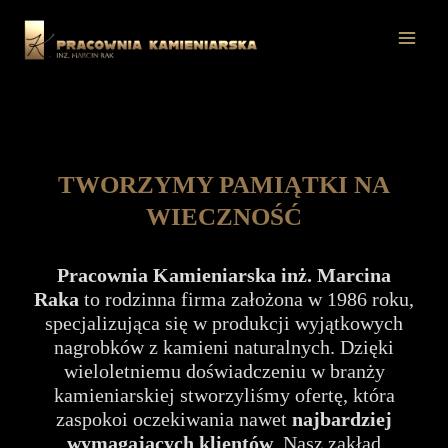
Przejdź
do
Mai
treści
Men
TWORZYMY PAMIĄTKI NA
WIECZNOŚĆ
Pracownia Kamieniarska inż. Marcina
Raka
to rodzinna firma założona w 1986 roku,
specjalizująca się w produkcji wyjątkowych
nagrobków z kamieni naturalnych. Dzięki
wieloletniemu doświadczeniu w branży
kamieniarskiej stworzyliśmy ofertę, która
zaspokoi oczekiwania nawet
najbardziej
wymagających klientów
. Nasz zakład