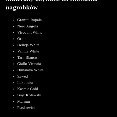
nagrobków
Granitu Impala
Nero Angola
Viscount White
Orion
Delicja White
Vanilia White
Tarn Bianco
Giallo Victoria
Himalaya White
Szwed
Itakumbu
Kasmir Gold
Brąz Kólewski
Marmur
Piaskowiec