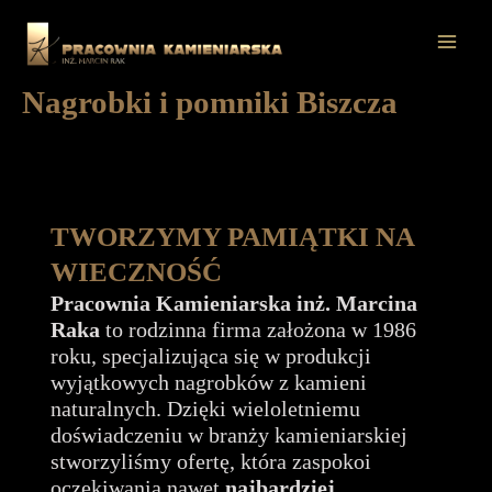
Przejdź
do
Mai
treści
Nagrobki i pomniki Biszcza
Men
TWORZYMY PAMIĄTKI NA
WIECZNOŚĆ
Pracownia Kamieniarska inż. Marcina
Raka
to rodzinna firma założona w 1986
roku, specjalizująca się w produkcji
wyjątkowych nagrobków z kamieni
naturalnych. Dzięki wieloletniemu
doświadczeniu w branży kamieniarskiej
stworzyliśmy ofertę, która zaspokoi
oczekiwania nawet
najbardziej