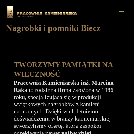
Przejdź
do
Mai
treści
Nagrobki i pomniki Biecz
Men
TWORZYMY PAMIĄTKI NA
WIECZNOŚĆ
Pracownia Kamieniarska inż. Marcina
Raka
to rodzinna firma założona w 1986
roku, specjalizująca się w produkcji
wyjątkowych nagrobków z kamieni
naturalnych. Dzięki wieloletniemu
doświadczeniu w branży kamieniarskiej
stworzyliśmy ofertę, która zaspokoi
oczekiwania nawet
najbardziej