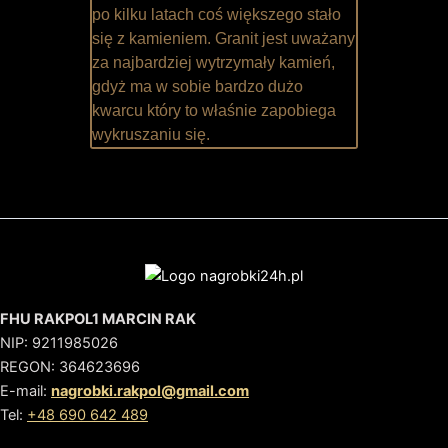
po kilku latach coś większego stało
się z kamieniem. Granit jest uważany
za najbardziej wytrzymały kamień,
gdyż ma w sobie bardzo dużo
kwarcu który to właśnie zapobiega
wykruszaniu się.
FHU RAKPOL1 MARCIN RAK
NIP: 9211985026
REGON: 364623696
E-mail:
nagrobki.rakpol@gmail.com
Tel:
+48 690 642 489