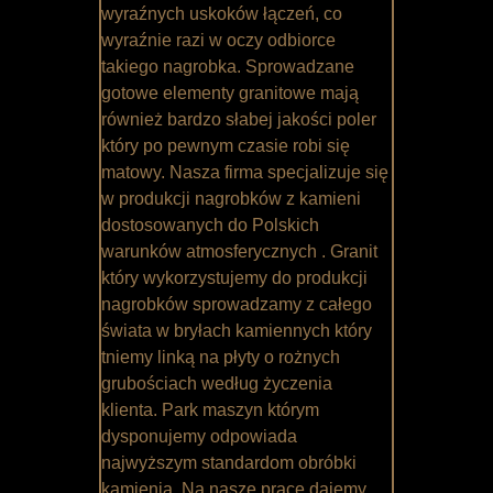
wyraźnych uskoków łączeń, co
wyraźnie razi w oczy odbiorce
takiego nagrobka. Sprowadzane
gotowe elementy granitowe mają
również bardzo słabej jakości poler
który po pewnym czasie robi się
matowy. Nasza firma specjalizuje się
w produkcji nagrobków z kamieni
dostosowanych do Polskich
warunków atmosferycznych . Granit
który wykorzystujemy do produkcji
nagrobków sprowadzamy z całego
świata w bryłach kamiennych który
tniemy linką na płyty o rożnych
grubościach według życzenia
klienta. Park maszyn którym
dysponujemy odpowiada
najwyższym standardom obróbki
kamienia. Na nasze prace dajemy