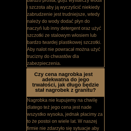
bardzo prosta, gdyż wystarczy woda
i szczota aby ją wyczyścić niekiedy
zabrudzenie jest trudniejsze, wtedy
należy do wody dodać płyn do
naczyń lub inny detergent oraz użyć
szczotki ze stalowym włosiem lub
bardzo twardej plastikowej szczotki.
Aby nalot nie powracał można użyć
trucizny do chwastów dla
zabezpieczenia.
Czy cena nagrobka jest
adekwatna do jego
trwałości, jak długo będzie
stał nagrobek z granitu?
Nagrobka nie kupujemy na chwilę
dlatego też jego cena jest nade
wszystko wysoka, jednak płacimy za
to że postoi on wiele lat. W naszej
firmie nie zdarzyło się sytuacje aby