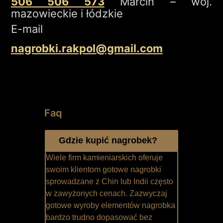
506 506 573
Marcin – woj.
mazowieckie i łódzkie
E-mail
nagrobki.rakpol@gmail.com
Faq
Gdzie kupić nagrobek?
Wiele firm kamieniarskich oferuje
swoim klientom gotowe nagrobki
sprowadzane z Chin lub Indii często
w zawyżonych cenach. Zazwyczaj
gotowe wyroby elementów nagrobka
bardzo trudno dopasować bez