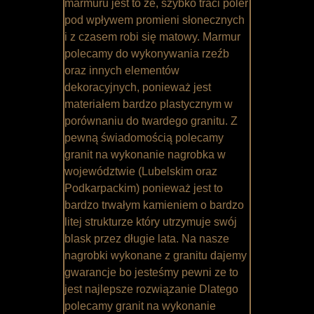
marmuru jest to że, szybko traci poler
pod wpływem promieni słonecznych
i z czasem robi się matowy. Marmur
polecamy do wykonywania rzeźb
oraz innych elementów
dekoracyjnych, ponieważ jest
materiałem bardzo plastycznym w
porównaniu do twardego granitu. Z
pewną świadomością polecamy
granit na wykonanie nagrobka w
województwie (Lubelskim oraz
Podkarpackim) ponieważ jest to
bardzo trwałym kamieniem o bardzo
litej strukturze który utrzymuje swój
blask przez długie lata. Na nasze
nagrobki wykonane z granitu dajemy
gwarancje bo jesteśmy pewni ze to
jest najlepsze rozwiązanie Dlatego
polecamy granit na wykonanie