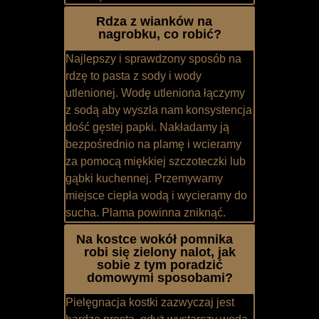
Rdza z wianków na
nagrobku, co robić?
Najlepszy i sprawdzony sposób na
rdzę to pasta z sody i wody
utlenionej. Wodę utleniona łączymy
z sodą aby wyszła nam konsystencja
dość gęstej papki. Nakładamy ją
bezpośrednio na plamę i wcieramy
za pomocą miękkiej szczoteczki lub
gąbki kuchennej. Przemywamy
miejsce ciepła wodą i wycieramy do
sucha. Plama powinna zniknąć.
Na kostce wokół pomnika
robi się zielony nalot, jak
sobie z tym poradzić
domowymi sposobami?
Pielęgnacja kostki zazwyczaj jest