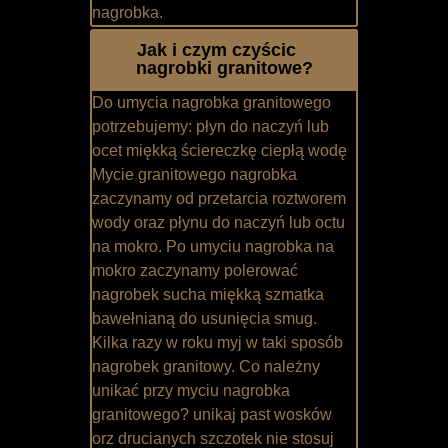
nagrobka.
Jak i czym czyścic
nagrobki granitowe?
Do umycia nagrobka granitowego
potrzebujemy: płyn do naczyń lub
ocet miękką ściereczkę ciepłą wodę
Mycie granitowego nagrobka
zaczynamy od przetarcia roztworem
wody oraz płynu do naczyń lub octu
na mokro. Po umyciu nagrobka na
mokro zaczynamy polerować
nagrobek sucha miękką szmatka
bawełnianą do usunięcia smug.
Kilka razy w roku myj w taki sposób
nagrobek granitowy. Co należny
unikać przy myciu nagrobka
granitowego? unikaj past wosków
orz drucianych szczotek nie stosuj