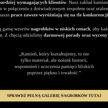
bardziej wymagających klientów
. Nasz zakład kamien
co w połączeniu z doświadczonym zespołem oraz utale
nasze
prace zawsze wyróżniają się na tle konkurencj
ałą gamę wzorów
nagrobków w niskich cenach
, aby ka
. Z chęcią udzielimy
darmowej porady oraz wyceny
„Kamień, który kształtujemy, to nie
tylko materiał, ale nośnik historii,
wspomnień i uczczenia pamięci bliskich
poprzez piękno i trwałość.”
SPRAWDŹ PEŁNĄ GALERIĘ NAGROBKÓW TUTAJ