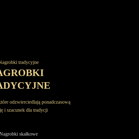
AGROBKI
ADYCYJNE
które odzwierciedlają ponadczasową
ę i szacunek dla tradycji