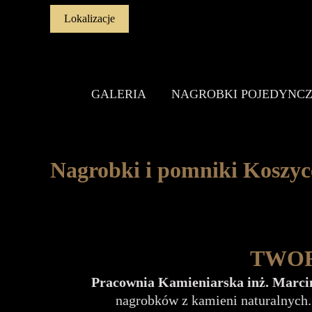
Przejdź
Lokalizacje
do
treści
GALERIA
NAGROBKI POJEDYNC
Nagrobki i pomniki Koszyc
TWOR
Pracownia Kamieniarska inż. Marci
nagrobków z kamieni naturalnych.