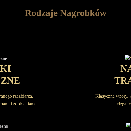
Rodzaje Nagrobków
KI
N
CZNE
TR
wanego rzeźbiarza,
Klasyczne wzory, 
rmami i zdobieniami
elegancj