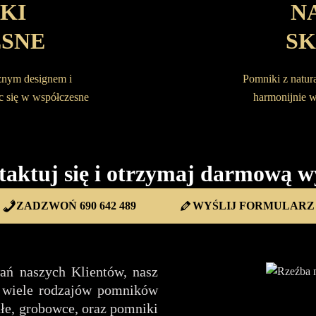
KI
N
SNE
S
cznym designem i
Pomniki z natur
ąc się w współczesne
harmonijnie 
taktuj się i otrzymaj darmową w
ZADZWOŃ 690 642 489
WYŚLIJ FORMULARZ
ań naszych Klientów, nasz
e wiele rodzajów pomników
łe, grobowce, oraz pomniki