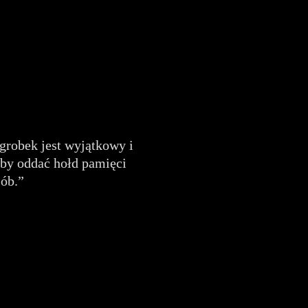
robek jest wyjątkowy i
 by oddać hołd pamięci
sób.”