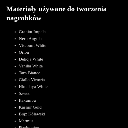
Materiały używane do tworzenia
nagrobków
Granitu Impala
Nero Angola
Viscount White
Orion
Delicja White
Vanilia White
Tarn Bianco
Giallo Victoria
Himalaya White
Szwed
Itakumbu
Kasmir Gold
Brąz Kólewski
Marmur
Piaskowiec