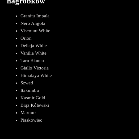
nagrobków
Granitu Impala
Nero Angola
Viscount White
Orion
Delicja White
Vanilia White
Tarn Bianco
Giallo Victoria
Himalaya White
Szwed
Itakumbu
Kasmir Gold
Brąz Kólewski
Marmur
Piaskowiec