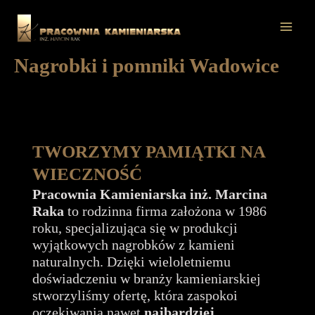
Przejdź
do
Mai
treści
Nagrobki i pomniki Wadowice
Men
TWORZYMY PAMIĄTKI NA
WIECZNOŚĆ
Pracownia Kamieniarska inż. Marcina
Raka
to rodzinna firma założona w 1986
roku, specjalizująca się w produkcji
wyjątkowych nagrobków z kamieni
naturalnych. Dzięki wieloletniemu
doświadczeniu w branży kamieniarskiej
stworzyliśmy ofertę, która zaspokoi
oczekiwania nawet
najbardziej