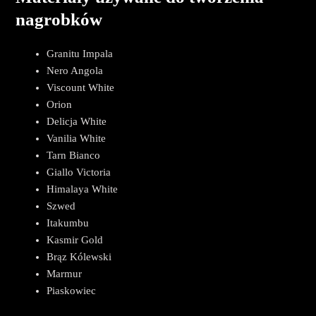
nagrobków
Granitu Impala
Nero Angola
Viscount White
Orion
Delicja White
Vanilia White
Tarn Bianco
Giallo Victoria
Himalaya White
Szwed
Itakumbu
Kasmir Gold
Brąz Kólewski
Marmur
Piaskowiec