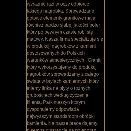
wyraźnie razi w oczy odbiorce
takiego nagrobka. Sprowadzane
gotowe elementy granitowe mają
również bardzo słabej jakości poler
który po pewnym czasie robi się
matowy. Nasza firma specjalizuje się
w produkcji nagrobków z kamieni
dostosowanych do Polskich
warunków atmosferycznych . Granit
który wykorzystujemy do produkcji
nagrobków sprowadzamy z całego
świata w bryłach kamiennych który
tniemy linką na płyty o rożnych
grubościach według życzenia
klienta. Park maszyn którym
dysponujemy odpowiada
najwyższym standardom obróbki
kamienia. Na nasze prace dajemy
pisemną gwarancję na poler oraz