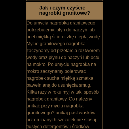
Jak i czym czyścic
nagrobki granitowe?
Do umycia nagrobka granitowego
potrzebujemy: płyn do naczyń lub
ocet miękką ściereczkę ciepłą wodę
Mycie granitowego nagrobka
zaczynamy od przetarcia roztworem
wody oraz płynu do naczyń lub octu
na mokro. Po umyciu nagrobka na
mokro zaczynamy polerować
nagrobek sucha miękką szmatka
bawełnianą do usunięcia smug.
Kilka razy w roku myj w taki sposób
nagrobek granitowy. Co należny
unikać przy myciu nagrobka
granitowego? unikaj past wosków
orz drucianych szczotek nie stosuj
tłustych detergentów i środków