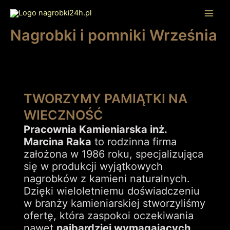
Przejdź
do
Mai
treści
Nagrobki i pomniki Września
Me
TWORZYMY PAMIĄTKI NA
WIECZNOŚĆ
Pracownia Kamieniarska inż.
Marcina Raka
to rodzinna firma
założona w 1986 roku, specjalizująca
się w produkcji wyjątkowych
nagrobków z kamieni naturalnych.
Dzięki wieloletniemu doświadczeniu
w branży kamieniarskiej stworzyliśmy
ofertę, która zaspokoi oczekiwania
nawet
najbardziej wymagających