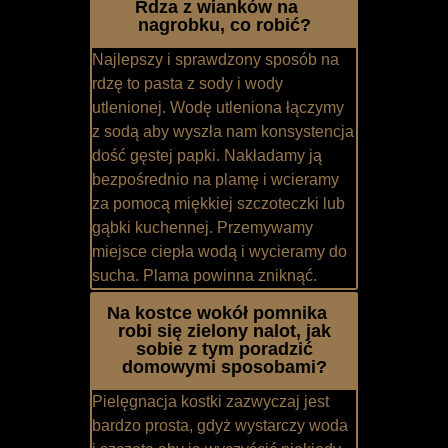
Rdza z wianków na
nagrobku, co robić?
Najlepszy i sprawdzony sposób na
rdzę to pasta z sody i wody
utlenionej. Wodę utleniona łączymy
z sodą aby wyszła nam konsystencja
dość gęstej papki. Nakładamy ją
bezpośrednio na plamę i wcieramy
za pomocą miękkiej szczoteczki lub
gąbki kuchennej. Przemywamy
miejsce ciepła wodą i wycieramy do
sucha. Plama powinna zniknąć.
Na kostce wokół pomnika
robi się zielony nalot, jak
sobie z tym poradzić
domowymi sposobami?
Pielęgnacja kostki zazwyczaj jest
bardzo prosta, gdyż wystarczy woda