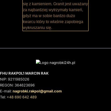
się z kamieniem. Granit jest uważany
za najbardziej wytrzymały kamień,
gdyż ma w sobie bardzo dużo
kwarcu który to właśnie zapobiega
wykruszaniu się.
FHU RAKPOL1 MARCIN RAK
NIP: 9211985026
REGON: 364623696
E-mail:
nagrobki.rakpol@gmail.com
Tel:
+48 690 642 489