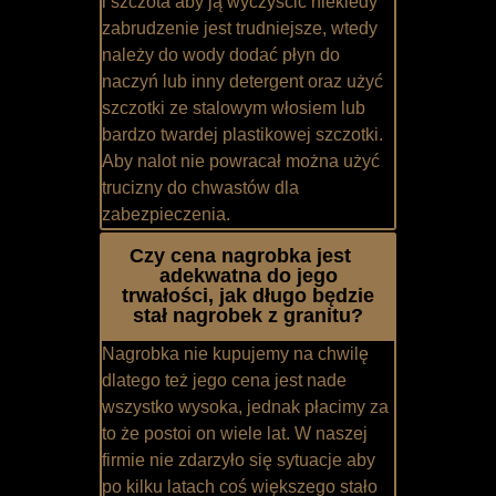
i szczota aby ją wyczyścić niekiedy
zabrudzenie jest trudniejsze, wtedy
należy do wody dodać płyn do
naczyń lub inny detergent oraz użyć
szczotki ze stalowym włosiem lub
bardzo twardej plastikowej szczotki.
Aby nalot nie powracał można użyć
trucizny do chwastów dla
zabezpieczenia.
Czy cena nagrobka jest
adekwatna do jego
trwałości, jak długo będzie
stał nagrobek z granitu?
Nagrobka nie kupujemy na chwilę
dlatego też jego cena jest nade
wszystko wysoka, jednak płacimy za
to że postoi on wiele lat. W naszej
firmie nie zdarzyło się sytuacje aby
po kilku latach coś większego stało