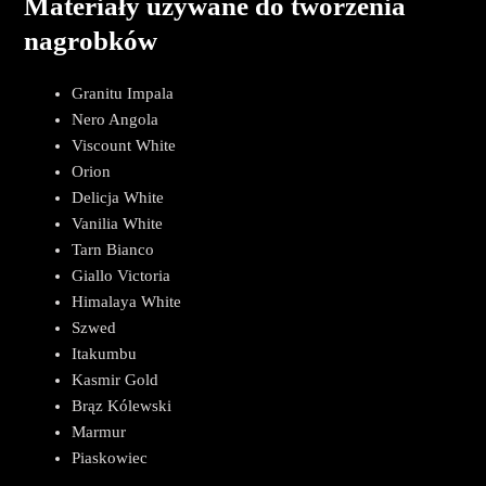
Materiały używane do tworzenia
nagrobków
Granitu Impala
Nero Angola
Viscount White
Orion
Delicja White
Vanilia White
Tarn Bianco
Giallo Victoria
Himalaya White
Szwed
Itakumbu
Kasmir Gold
Brąz Kólewski
Marmur
Piaskowiec