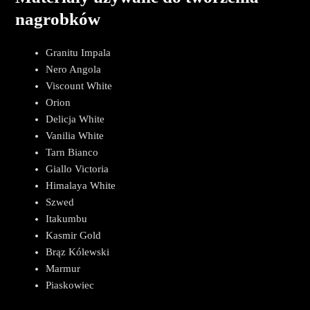
nagrobków
Granitu Impala
Nero Angola
Viscount White
Orion
Delicja White
Vanilia White
Tarn Bianco
Giallo Victoria
Himalaya White
Szwed
Itakumbu
Kasmir Gold
Brąz Kólewski
Marmur
Piaskowiec