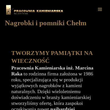
Przejdź
do
Mai
treści
Nagrobki i pomniki Chełm
Men
TWORZYMY PAMIĄTKI NA
WIECZNOŚĆ
Pracownia Kamieniarska inż. Marcina
Raka
to rodzinna firma założona w 1986
roku, specjalizująca się w produkcji
wyjątkowych nagrobków z kamieni
naturalnych. Dzięki wieloletniemu
doświadczeniu w branży kamieniarskiej
stworzyliśmy ofertę, która zaspokoi
oczekiwania nawet
najbardziej